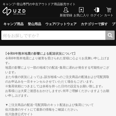
キャンプ・登山専門の中古アウトドア用品販売サイト
新規登録
お気に入り
ログイン
カート
キャンプ用品
登山用品
ウェア/フットウェア
カテゴリーで探す
ブ
【令和8年熊本地震の影響による配送状況について】
令和8年熊本地震により被害を受けられた皆様に心よりお見舞い申し上げま
す。
地震の影響により一部の地域での配送・集荷に遅れが発生する可能性がござ
います。
また今後の状況によっては、該当地域へのご注文商品の配達および宅配買取
のお申込みを一旦キャンセルさせていただく場合もございます。
※集荷依頼につきましては余裕を持った日付の設定をお願い致します。
お客様には大変ご迷惑をおかけしますが、何卒ご理解くださいますようお願
い申し上げます。
▼ご注文商品の配送・宅配買取のキット配送および集荷について
佐川急便のサイトにて最新の情報をご確認ください。
佐川急便公式サイト