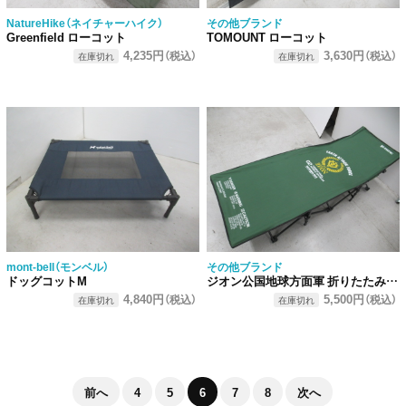
NatureHike（ネイチャーハイク）
その他ブランド
Greenfield ローコット
TOMOUNT ローコット
4,235円
3,630円
（税込）
（税込）
在庫切れ
在庫切れ
mont-bell（モンベル）
その他ブランド
ドッグコットM
ジオン公国地球方面軍 折りたたみコット
4,840円
5,500円
（税込）
（税込）
在庫切れ
在庫切れ
前へ
4
5
6
7
8
次へ