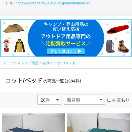
URL：
https://www2.sagawa-exp.co.jp/information/list/
トップ
キャンプ用品
寝具
コット/ベッド
コット/ベッド
の商品一覧（1694件）
在庫あり