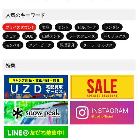
人気のキーワード
プライスダウン！
美品
テント
ヒルバーグ
ランタン
チェア
DOD
山岳テント
ノースフェイス
ヘリノックス
モンベル
スノーピーク
調理器具
クーラーボックス
特集