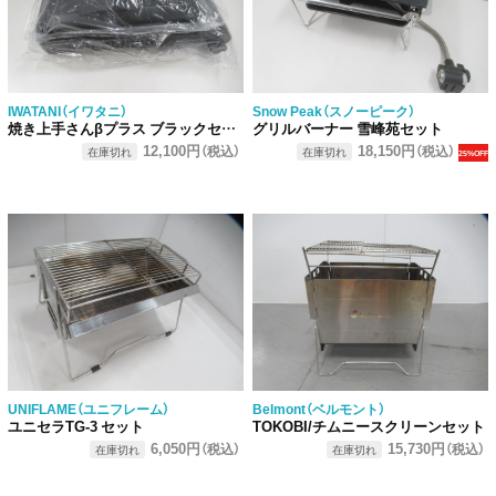
IWATANI（イワタニ）
Snow Peak（スノーピーク）
焼き上手さんβプラス ブラックセット
グリルバーナー 雪峰苑セット
12,100円
18,150円
（税込）
（税込）
在庫切れ
在庫切れ
25%OFF
UNIFLAME（ユニフレーム）
Belmont（ベルモント）
ユニセラTG-3 セット
TOKOBI/チムニースクリーンセット
6,050円
15,730円
（税込）
（税込）
在庫切れ
在庫切れ