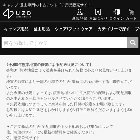
キャンプ・登山専門の中古アウトドア用品販売サイト
新規登録
お気に入り
ログイン
カート
キャンプ用品
登山用品
ウェア/フットウェア
カテゴリーで探す
ブ
【令和8年熊本地震の影響による配送状況について】
令和8年熊本地震により被害を受けられた皆様に心よりお見舞い申し上げま
す。
地震の影響により一部の地域での配送・集荷に遅れが発生する可能性がござ
います。
また今後の状況によっては、該当地域へのご注文商品の配達および宅配買取
のお申込みを一旦キャンセルさせていただく場合もございます。
※集荷依頼につきましては余裕を持った日付の設定をお願い致します。
お客様には大変ご迷惑をおかけしますが、何卒ご理解くださいますようお願
い申し上げます。
▼ご注文商品の配送・宅配買取のキット配送および集荷について
佐川急便のサイトにて最新の情報をご確認ください。
佐川急便公式サイト