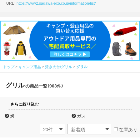
URL：
https://www2.sagawa-exp.co.jp/information/list/
トップ
キャンプ用品
焚き火台/グリル
グリル
グリル
の商品一覧（903件）
さらに絞り込む
炭
ガス
在庫あり