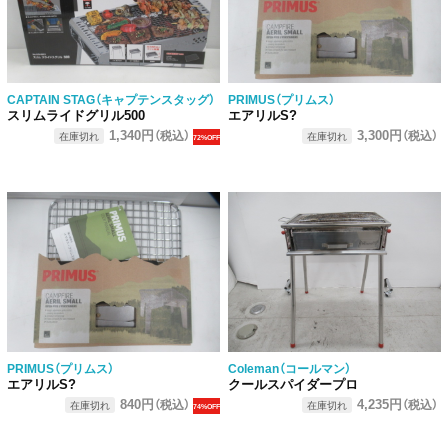
CAPTAIN STAG（キャプテンスタッグ）
PRIMUS（プリムス）
スリムライドグリル500
エアリルS?
1,340円
3,300円
（税込）
（税込）
在庫切れ
在庫切れ
72%OFF
PRIMUS（プリムス）
Coleman（コールマン）
エアリルS?
クールスパイダープロ
840円
4,235円
（税込）
（税込）
在庫切れ
在庫切れ
74%OFF