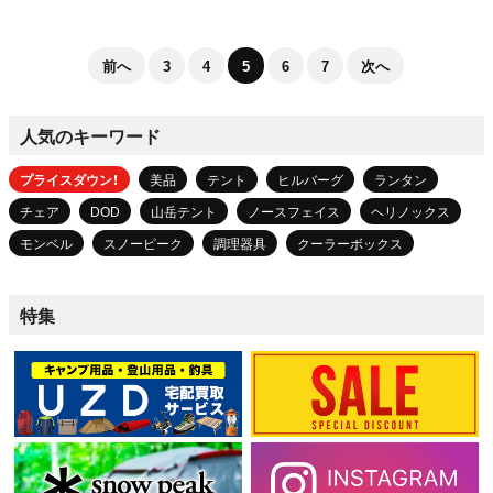
前へ
3
4
5
6
7
次へ
人気のキーワード
プライスダウン！
美品
テント
ヒルバーグ
ランタン
チェア
DOD
山岳テント
ノースフェイス
ヘリノックス
モンベル
スノーピーク
調理器具
クーラーボックス
特集