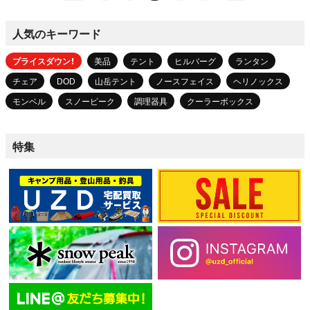
人気のキーワード
プライスダウン！
美品
テント
ヒルバーグ
ランタン
チェア
DOD
山岳テント
ノースフェイス
ヘリノックス
モンベル
スノーピーク
調理器具
クーラーボックス
特集