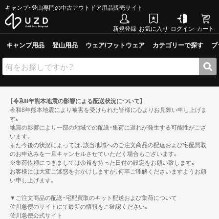
キャンプ・登山専門の中古アウトドア用品販売サイト
新規登録
お気に入り
ログイン
カート
キャンプ用品
登山用品
ウェア/フットウェア
カテゴリーで探す
ブ
【令和8年熊本地震の影響による配送状況について】
令和8年熊本地震により被害を受けられた皆様に心よりお見舞い申し上げま
す。
地震の影響により一部の地域での配送・集荷に遅れが発生する可能性がござ
います。
また今後の状況によっては、該当地域へのご注文商品の配達および宅配買取
のお申込みを一旦キャンセルさせていただく場合もございます。
※集荷依頼につきましては余裕を持った日付の設定をお願い致します。
お客様には大変ご迷惑をおかけしますが、何卒ご理解くださいますようお願
い申し上げます。
▼ご注文商品の配送・宅配買取のキット配送および集荷について
佐川急便のサイトにて最新の情報をご確認ください。
佐川急便公式サイト