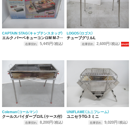
CAPTAIN STAG（キャプテンスタッグ）
LOGOS（ロゴス）
エルク バーベキューコンロM M-7870
チューブグリルL
5,445円
2,600円
（税込）
（税込）
在庫切れ
在庫切れ
28%OFF
Coleman（コールマン）
UNIFLAME（ユニフレーム）
クールスパイダープロ/L（ケース付）
ユニセラTG-3 ミニ
8,200円
9,020円
（税込）
（税込）
在庫切れ
在庫切れ