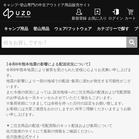
キャンプ・登山専門の中古アウトドア用品販売サイト
新規登録
お気に入り
ログイン
カート
キャンプ用品
登山用品
ウェア/フットウェア
カテゴリーで探す
ブ
【令和8年熊本地震の影響による配送状況について】
令和8年熊本地震により被害を受けられた皆様に心よりお見舞い申し上げま
す。
地震の影響により一部の地域での配送・集荷に遅れが発生する可能性がござ
います。
また今後の状況によっては、該当地域へのご注文商品の配達および宅配買取
のお申込みを一旦キャンセルさせていただく場合もございます。
※集荷依頼につきましては余裕を持った日付の設定をお願い致します。
お客様には大変ご迷惑をおかけしますが、何卒ご理解くださいますようお願
い申し上げます。
▼ご注文商品の配送・宅配買取のキット配送および集荷について
佐川急便のサイトにて最新の情報をご確認ください。
佐川急便公式サイト