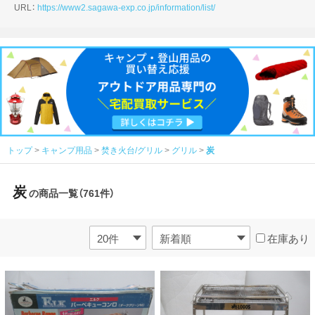
URL：
https://www2.sagawa-exp.co.jp/information/list/
トップ
キャンプ用品
焚き火台/グリル
グリル
炭
炭
の商品一覧（761件）
在庫あり