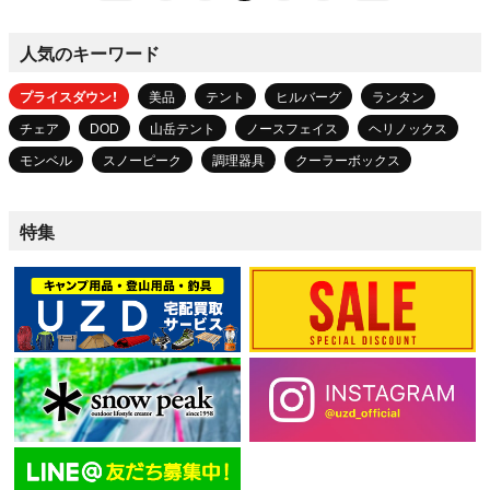
人気のキーワード
プライスダウン！
美品
テント
ヒルバーグ
ランタン
チェア
DOD
山岳テント
ノースフェイス
ヘリノックス
モンベル
スノーピーク
調理器具
クーラーボックス
特集