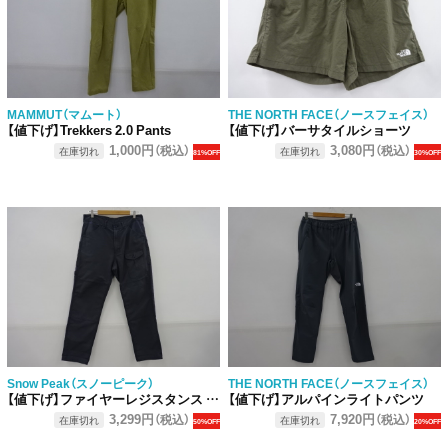
MAMMUT（マムート）
THE NORTH FACE（ノースフェイス）
【値下げ】Trekkers 2.0 Pants
【値下げ】バーサタイルショーツ
1,000円
3,080円
（税込）
（税込）
在庫切れ
在庫切れ
81%OFF
30%OFF
Snow Peak（スノーピーク）
THE NORTH FACE（ノースフェイス）
【値下げ】ファイヤーレジスタンス フィールドカバーオールパンツ
【値下げ】アルパインライトパンツ
3,299円
7,920円
（税込）
（税込）
在庫切れ
在庫切れ
50%OFF
20%OFF