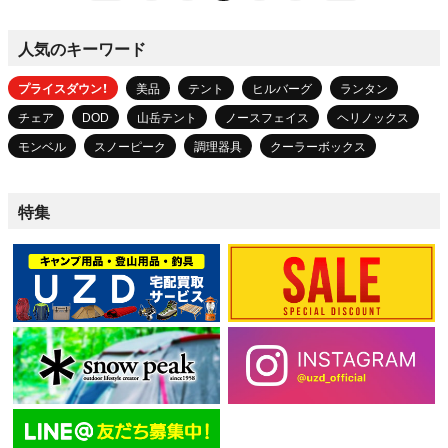
人気のキーワード
プライスダウン！
美品
テント
ヒルバーグ
ランタン
チェア
DOD
山岳テント
ノースフェイス
ヘリノックス
モンベル
スノーピーク
調理器具
クーラーボックス
特集