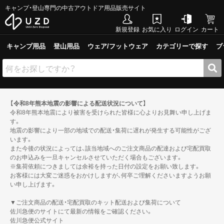
キャンプ・登山専門の中古アウトドア用品販売サイト
新規登録
お気に入り
ログイン
カート
キャンプ用品
登山用品
ウェア/フットウェア
カテゴリーで探す
ブ
【令和8年熊本地震の影響による配送状況について】
令和8年熊本地震により被害を受けられた皆様に心よりお見舞い申し上げま
す。
地震の影響により一部の地域での配送・集荷に遅れが発生する可能性がござ
います。
また今後の状況によっては、該当地域へのご注文商品の配達および宅配買取
のお申込みを一旦キャンセルさせていただく場合もございます。
※集荷依頼につきましては余裕を持った日付の設定をお願い致します。
お客様には大変ご迷惑をおかけしますが、何卒ご理解くださいますようお願
い申し上げます。
▼ご注文商品の配送・宅配買取のキット配送および集荷について
佐川急便のサイトにて最新の情報をご確認ください。
佐川急便公式サイト