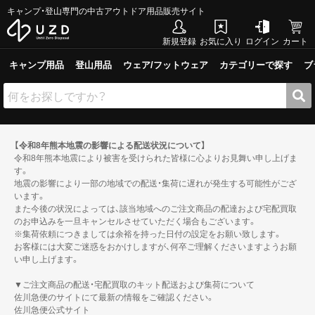
キャンプ・登山専門の中古アウトドア用品販売サイト
新規登録
お気に入り
ログイン
カート
キャンプ用品
登山用品
ウェア/フットウェア
カテゴリーで探す
ブ
【令和8年熊本地震の影響による配送状況について】
令和8年熊本地震により被害を受けられた皆様に心よりお見舞い申し上げま
す。
地震の影響により一部の地域での配送・集荷に遅れが発生する可能性がござ
います。
また今後の状況によっては、該当地域へのご注文商品の配達および宅配買取
のお申込みを一旦キャンセルさせていただく場合もございます。
※集荷依頼につきましては余裕を持った日付の設定をお願い致します。
お客様には大変ご迷惑をおかけしますが、何卒ご理解くださいますようお願
い申し上げます。
▼ご注文商品の配送・宅配買取のキット配送および集荷について
佐川急便のサイトにて最新の情報をご確認ください。
佐川急便公式サイト