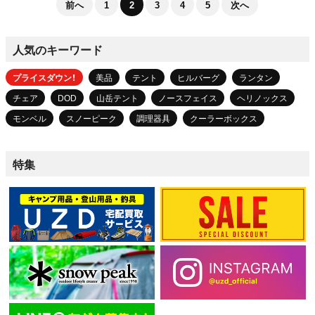
前へ
1
2
3
4
5
次へ
人気のキーワード
プライスダウン！
美品
テント
ヒルバーグ
ランタン
チェア
DOD
山岳テント
ノースフェイス
ヘリノックス
モンベル
スノーピーク
調理器具
クーラーボックス
特集