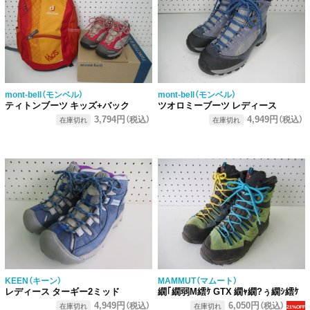
mont-bell（モンベル）
mont-bell（モンベル）
ティトンブーツ キッズ+バック
ツオロミーブーツ レディース
3,794円
4,949円
（税込）
（税込）
在庫切れ
在庫切れ
KEEN（キーン）
MAMMUT（マムート）
レディース ターギー2ミッド
繝｢繝弱Μ繧ｹ GTX 繝ｬ繝?ぅ繝ｼ繧ｹ
4,949円
6,050円
（税込）
（税込）
在庫切れ
在庫切れ
21%OFF