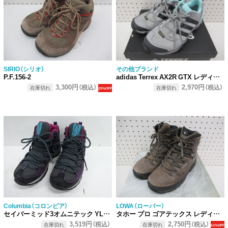
SIRIO（シリオ）
その他ブランド
P.F.156-2
adidas Terrex AX2R GTX レディース
3,300円
2,970円
（税込）
（税込）
在庫切れ
在庫切れ
25%OFF
Columbia（コロンビア）
LOWA（ローバー）
セイバーミッド3オムニテック YL5259-506
タホー プロ ゴアテックス レディース WXL
3,519円
2,750円
（税込）
（税込）
在庫切れ
在庫切れ
61%OFF