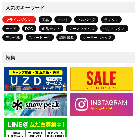
人気のキーワード
プライスダウン！
美品
テント
ヒルバーグ
ランタン
チェア
DOD
山岳テント
ノースフェイス
ヘリノックス
モンベル
スノーピーク
調理器具
クーラーボックス
特集