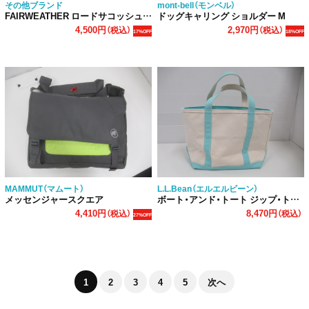
その他ブランド
mont-bell（モンベル）
FAIRWEATHER ロードサコッシュ エコパック
ドッグキャリング ショルダー M
4,500円
2,970円
（税込）
（税込）
17%OFF
18%OFF
MAMMUT（マムート）
L.L.Bean（エルエルビーン）
メッセンジャースクエア
ボート・アンド・トート ジップ・トップ
4,410円
8,470円
（税込）
（税込）
27%OFF
1
2
3
4
5
次へ