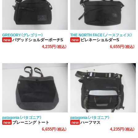
GREGORY（グレゴリー）
THE NORTH FACE（ノースフェイス）
パデッドショルダーポーチS
ピレネーショルダーS
new
new
4,235円
6,655円
（税込）
（税込）
patagonia（パタゴニア）
patagonia（パタゴニア）
プレーニング トート
ハーフマス
new
new
6,655円
4,235円
（税込）
（税込）