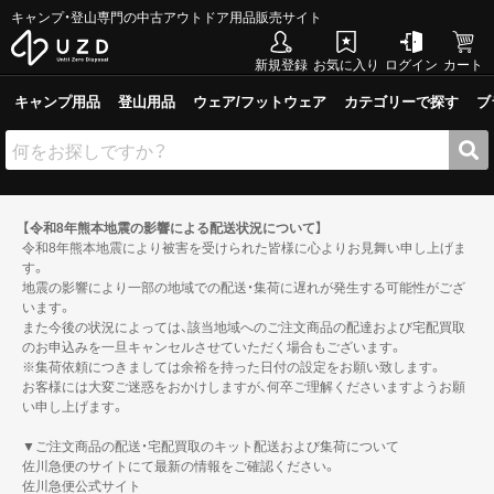
キャンプ・登山専門の中古アウトドア用品販売サイト
新規登録
お気に入り
ログイン
カート
キャンプ用品
登山用品
ウェア/フットウェア
カテゴリーで探す
ブ
【令和8年熊本地震の影響による配送状況について】
令和8年熊本地震により被害を受けられた皆様に心よりお見舞い申し上げま
す。
地震の影響により一部の地域での配送・集荷に遅れが発生する可能性がござ
います。
また今後の状況によっては、該当地域へのご注文商品の配達および宅配買取
のお申込みを一旦キャンセルさせていただく場合もございます。
※集荷依頼につきましては余裕を持った日付の設定をお願い致します。
お客様には大変ご迷惑をおかけしますが、何卒ご理解くださいますようお願
い申し上げます。
▼ご注文商品の配送・宅配買取のキット配送および集荷について
佐川急便のサイトにて最新の情報をご確認ください。
佐川急便公式サイト