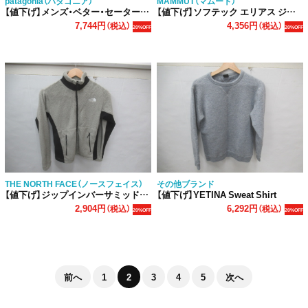
patagonia（パタゴニア）
MAMMUT（マムート）
【値下げ】メンズ・ベター・セーター・ジャケット
【値下げ】ソフテック エリアス ジャケット メンズ
7,744円
4,356円
（税込）
（税込）
20%OFF
20%OFF
THE NORTH FACE（ノースフェイス）
その他ブランド
【値下げ】ジップインバーサミッドジャケット レディース
【値下げ】YETINA Sweat Shirt
2,904円
6,292円
（税込）
（税込）
20%OFF
20%OFF
前へ
1
2
3
4
5
次へ