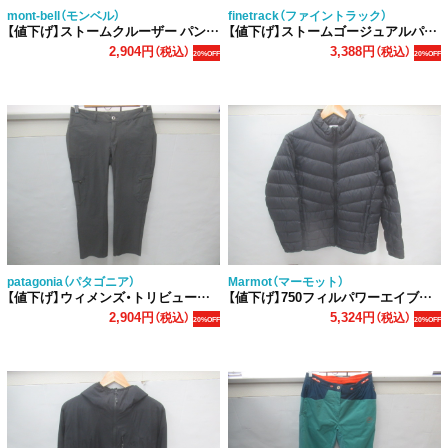
mont-bell（モンベル）
finetrack（ファイントラック）
【値下げ】ストームクルーザー パンツ レディース
【値下げ】ストームゴージュアルパインパンツ レディース
2,904円
3,388円
（税込）
（税込）
20%OFF
20%OFF
patagonia（パタゴニア）
Marmot（マーモット）
【値下げ】ウィメンズ・トリビューン・パンツ
【値下げ】750フィルパワーエイブルダウンジャケット
2,904円
5,324円
（税込）
（税込）
20%OFF
20%OFF