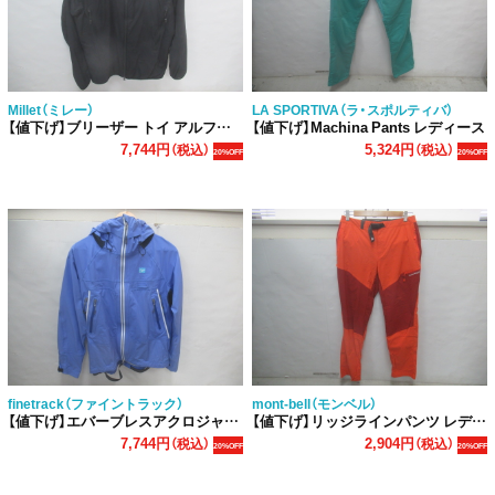
Millet（ミレー）
LA SPORTIVA（ラ・スポルティバ）
【値下げ】ブリーザー トイ アルファ ダイレクト フーディー
【値下げ】Machina Pants レディース
7,744円
5,324円
（税込）
（税込）
20%OFF
20%OFF
finetrack（ファイントラック）
mont-bell（モンベル）
【値下げ】エバーブレスアクロジャケット レディース
【値下げ】リッジラインパンツ レディース
7,744円
2,904円
（税込）
（税込）
20%OFF
20%OFF