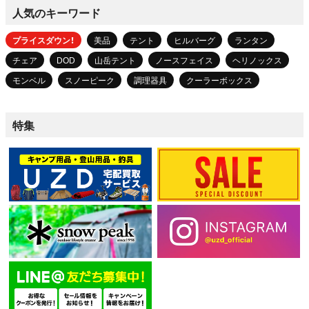
人気のキーワード
プライスダウン！
美品
テント
ヒルバーグ
ランタン
チェア
DOD
山岳テント
ノースフェイス
ヘリノックス
モンベル
スノーピーク
調理器具
クーラーボックス
特集