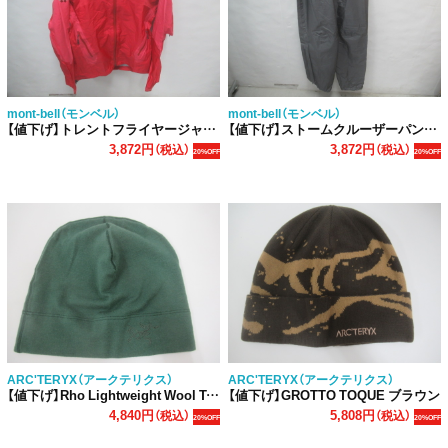
mont-bell（モンベル）
mont-bell（モンベル）
【値下げ】トレントフライヤージャケット レディース
【値下げ】ストームクルーザーパンツ レディース
3,872円
3,872円
（税込）
（税込）
20%OFF
20%OFF
ARC'TERYX（アークテリクス）
ARC'TERYX（アークテリクス）
【値下げ】Rho Lightweight Wool Toque
【値下げ】GROTTO TOQUE ブラウン
4,840円
5,808円
（税込）
（税込）
20%OFF
20%OFF