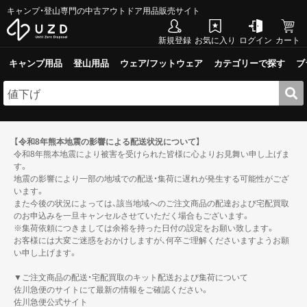
キャンプ・登山専門の中古アウトドア用品販売サイト
新規登録
お気に入り
ログイン
カート
キャンプ用品
登山用品
ウェア/フットウェア
カテゴリーで探す
ブ
【令和8年熊本地震の影響による配送状況について】
令和8年熊本地震により被害を受けられた皆様に心よりお見舞い申し上げま
す。
地震の影響により一部の地域での配送・集荷に遅れが発生する可能性がござ
います。
また今後の状況によっては、該当地域へのご注文商品の配達および宅配買取
のお申込みを一旦キャンセルさせていただく場合もございます。
※集荷依頼につきましては余裕を持った日付の設定をお願い致します。
お客様には大変ご迷惑をおかけしますが、何卒ご理解くださいますようお願
い申し上げます。
▼ご注文商品の配送・宅配買取のキット配送および集荷について
佐川急便のサイトにて最新の情報をご確認ください。
佐川急便公式サイト