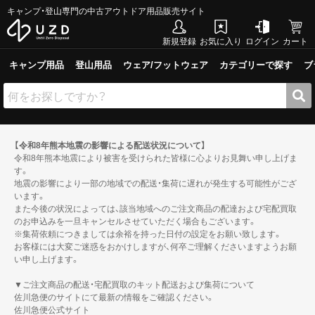
キャンプ・登山専門の中古アウトドア用品販売サイト
新規登録
お気に入り
ログイン
カート
キャンプ用品
登山用品
ウェア/フットウェア
カテゴリーで探す
ブ
【令和8年熊本地震の影響による配送状況について】
令和8年熊本地震により被害を受けられた皆様に心よりお見舞い申し上げま
す。
地震の影響により一部の地域での配送・集荷に遅れが発生する可能性がござ
います。
また今後の状況によっては、該当地域へのご注文商品の配達および宅配買取
のお申込みを一旦キャンセルさせていただく場合もございます。
※集荷依頼につきましては余裕を持った日付の設定をお願い致します。
お客様には大変ご迷惑をおかけしますが、何卒ご理解くださいますようお願
い申し上げます。
▼ご注文商品の配送・宅配買取のキット配送および集荷について
佐川急便のサイトにて最新の情報をご確認ください。
佐川急便公式サイト