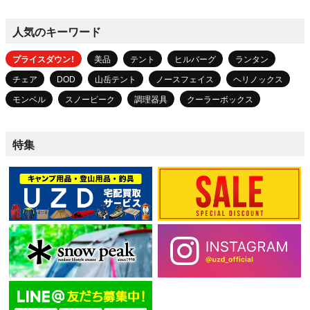
人気のキーワード
プライスダウン！
美品
テント
ヒルバーグ
ランタン
チェア
DOD
山岳テント
ノースフェイス
ヘリノックス
モンベル
スノーピーク
調理器具
クーラーボックス
特集