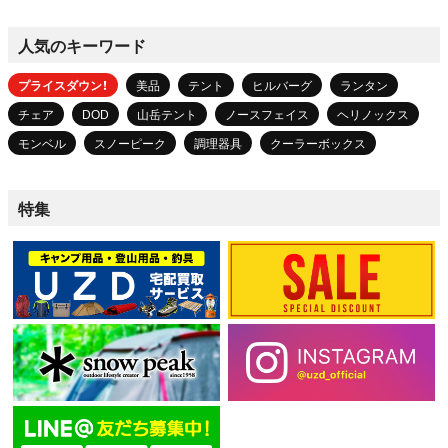
人気のキーワード
プライスダウン！
美品
テント
ヒルバーグ
ランタン
チェア
DOD
山岳テント
ノースフェイス
ヘリノックス
モンベル
スノーピーク
調理器具
クーラーボックス
特集