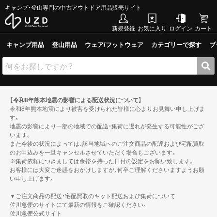
キャンプ・登山専門の中古アウトドア用品販売サイト
新規登録
お気に入り
ログイン
カート
キャンプ用品
登山用品
ウェア/フットウェア
カテゴリーで探す
ブ
【令和8年熊本地震の影響による配送状況について】
令和8年熊本地震により被害を受けられた皆様に心よりお見舞い申し上げま
す。
地震の影響により一部の地域での配送・集荷に遅れが発生する可能性がござ
います。
また今後の状況によっては、該当地域へのご注文商品の配達および宅配買取
のお申込みを一旦キャンセルさせていただく場合もございます。
※集荷依頼につきましては余裕を持った日付の設定をお願い致します。
お客様には大変ご迷惑をおかけしますが、何卒ご理解くださいますようお願
い申し上げます。
▼ご注文商品の配送・宅配買取のキット配送および集荷について
佐川急便のサイトにて最新の情報をご確認ください。
佐川急便公式サイト