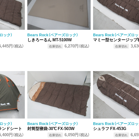
ズロック）
Bears Rock（ベアーズロック）
Bears Rock（ベアーズロッ
しきろーるん MT-5100W
マミー型センタージップ
5,445円
6,270円
3,6
（税込）
（税込）
在庫切れ
在庫切れ
ズロック）
Bears Rock（ベアーズロック）
Bears Rock（ベアーズロッ
ランドシート
封筒型寝袋-30℃ FX-503W
シュラフ FX-453G
5,400円
6,050円
6,6
（税込）
（税込）
在庫切れ
在庫切れ