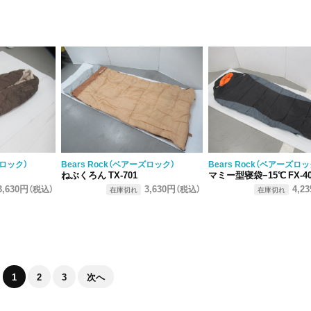
ズロック）
Bears Rock（ベアーズロック）
Bears Rock（ベアーズロッ
ねぶくろん TX-701
マミー型寝袋−15℃ FX-4
3,630円
3,630円
4,2
（税込）
（税込）
在庫切れ
在庫切れ
1
2
3
次へ