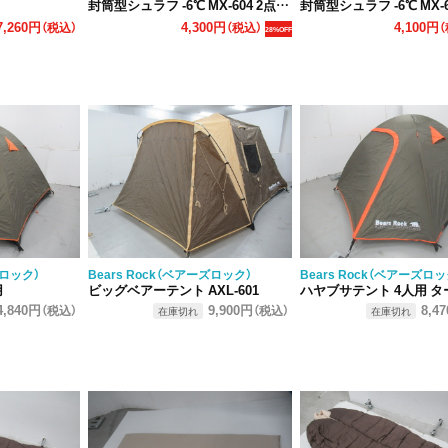
封筒型シュラフ -6℃ MX-604 2点セット(2)
封筒型シュラフ -6℃ MX-604 2点
7,260円
4,300円
4,100円
（税込）
（税込）
（
28%OFF
ズロック）
Bears Rock（ベアーズロック）
Bears Rock（ベアーズロッ
用
ビッグベアーテント AXL-601
ハヤブサテント 4人用 ター
4,840円
9,900円
8,4
（税込）
（税込）
在庫切れ
在庫切れ