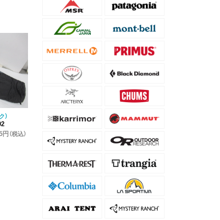
ク）
02
35円
（税込）