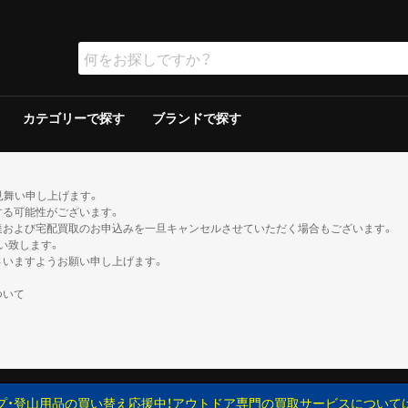
カテゴリーで探す
ブランドで探す
ラー
ラー
保冷器具その他
ッド
グリルその他
ーその他
テリー
ソリン
イト
ト
ンタンその他
ブン
の他
ケロシン
の他
ー
ダブルウォールテント
シングルウォールテント
ツェルト・シェルター・その他
ダウンシュラフ
化繊シュラフ
シュラフカバー
マット
寝具その他
デイバック（〜29L）
中型バックパック（30〜49L）
大型バックパック（50L〜）
バックパックその他
アウトドアウォッチ
サングラス
ハイドレーション/ボトル
ヘルメット
登山その他
ピッケル
アイゼン
スノーシュー/ワカン
スノーギアその他
クッカー
クッカーその他
ガソリン/ケロシン
ガス用
バーナーその他
アクセサリー
アウター
ミッドレイヤー
トップス／ベースレイヤー
ボトムス
レインスーツ
メンズその他
アウター
ミッドレイヤー
トップス／ベースレイヤー
ボトムス
レインスーツ
レディースその他
110cm以下
120〜140cm
150cm以上
帽子
ネックウォーマー・バラクラバ
手袋・グローブ
服飾小物その他
23cm未満
23cm〜
24cm〜
25cm〜
26cm〜
27cm〜
28cm〜
29cm以上
ゲイター
2ルームテント
ドームテント
その他テント
スクリーン/シェルター
ヘキサ/レクタタープ
その他タープ
マミー型
封筒型
炭
ガス
シングルバーナー
ツーバーナー
シングルバーナー
ツーバーナー
背負子・ベビーキャリー
トレイルランバック
ショルダーバック
ウエストバック
ダッフル・ボストンバッ
ポーチ
ザックカバー
背負子・ベビーキャリー
シングルバーナー
ツーバーナー
シングルバーナー
ツーバーナー
XS以下
S
M
L
XL以上
XS以下
S
M
L
XL以上
XS以下
S
M
L
XL以上
XS以下
S
M
L
XL以上
XS以下
S
M
L
XL以上
XS以下
S
M
L
XL以上
XS以下
S
M
L
XL以上
XS以下
S
M
L
XL以上
XS以下
S
M
L
XL以上
XS以下
S
M
L
XL以上
XS以下
S
M
L
XL以上
XS以下
S
M
L
XL以上
トレッキン
クライミン
サンダル
ブーツ
カジュアル
トレッキン
クライミン
サンダル
ブーツ
カジュアル
トレッキン
クライミン
サンダル
ブーツ
カジュアル
トレッキン
クライミン
サンダル
ブーツ
カジュアル
トレッキン
クライミン
サンダル
ブーツ
カジュアル
トレッキン
クライミン
サンダル
ブーツ
カジュアル
トレッキン
クライミン
サンダル
ブーツ
カジュアル
トレッキン
クライミン
サンダル
ブーツ
カジュアル
見舞い申し上げます。
する可能性がございます。
達および宅配買取のお申込みを一旦キャンセルさせていただく場合もございます。
い致します。
さいますようお願い申し上げます。
ついて
プ・登山用品の買い替え応援中！アウトドア専門の買取サービスについて