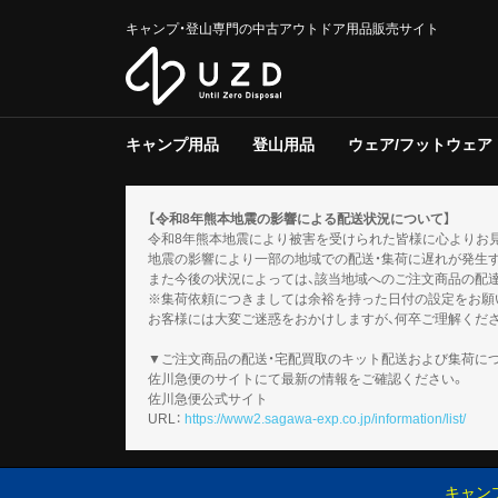
キャンプ・登山専門の中古アウトドア用品販売サイト
キャンプ用品
登山用品
ウェア/フットウェア
テント/タープ
クーラー/保冷器具
ジャグ
寝具
焚き火台/グリル
ファニチャー
ライト/ランタン
調理器具
ストーブ/ヒーター
バーナー
テーブルウェア
収納ラック/ケース
キャンプその他
テント/シェルター
寝具
バックパック
トレッキングポール
登山その他
スノーギア
調理器具
バーナー
テーブルウェア
メンズ
レディース
キッズ
服飾小物
フットウェア
ウェアその他
テント
タープ
テント用品
ソフトクー
ハードクー
クーラー/
マット
シュラフ
コット/ベ
寝具その他
グリル
焚火台
焚き火台/
テーブル
チェア
ファニチャ
電池/バッ
ホワイトガ
キャンドル
ガス
ハンディラ
ヘッドライ
ケロシン
ライト/ラ
クッカー
ダッチオー
クッカーそ
ガソリン/
ガス用
バーナーそ
アクセサリ
【令和8年熊本地震の影響による配送状況について】
令和8年熊本地震により被害を受けられた皆様に心よりお
地震の影響により一部の地域での配送・集荷に遅れが発生
また今後の状況によっては、該当地域へのご注文商品の配
※集荷依頼につきましては余裕を持った日付の設定をお願
お客様には大変ご迷惑をおかけしますが、何卒ご理解くだ
▼ご注文商品の配送・宅配買取のキット配送および集荷に
佐川急便のサイトにて最新の情報をご確認ください。
佐川急便公式サイト
URL：
https://www2.sagawa-exp.co.jp/information/list/
キャン