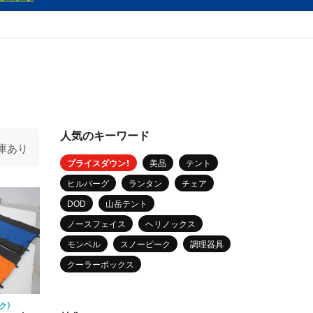
人気のキーワード
庫あり
プライスダウン！
美品
テント
ヒルバーグ
ランタン
チェア
DOD
山岳テント
ノースフェイス
ヘリノックス
モンベル
スノーピーク
調理器具
クーラーボックス
ク）