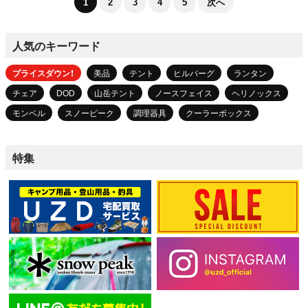
1
2
3
4
5
次へ
人気のキーワード
プライスダウン！
美品
テント
ヒルバーグ
ランタン
チェア
DOD
山岳テント
ノースフェイス
ヘリノックス
モンベル
スノーピーク
調理器具
クーラーボックス
特集