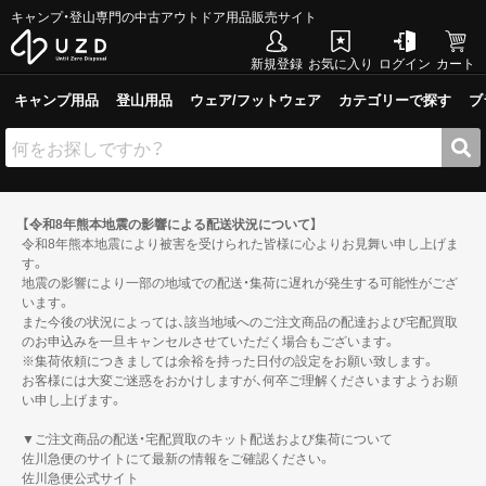
キャンプ・登山専門の中古アウトドア用品販売サイト
新規登録
お気に入り
ログイン
カート
キャンプ用品
登山用品
ウェア/フットウェア
カテゴリーで探す
ブ
【令和8年熊本地震の影響による配送状況について】
令和8年熊本地震により被害を受けられた皆様に心よりお見舞い申し上げま
す。
地震の影響により一部の地域での配送・集荷に遅れが発生する可能性がござ
います。
また今後の状況によっては、該当地域へのご注文商品の配達および宅配買取
のお申込みを一旦キャンセルさせていただく場合もございます。
※集荷依頼につきましては余裕を持った日付の設定をお願い致します。
お客様には大変ご迷惑をおかけしますが、何卒ご理解くださいますようお願
い申し上げます。
▼ご注文商品の配送・宅配買取のキット配送および集荷について
佐川急便のサイトにて最新の情報をご確認ください。
佐川急便公式サイト