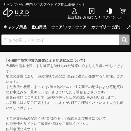
キャンプ・登山専門の中古アウトドア用品販売サイト
新規登録
お気に入り
ログイン
カート
キャンプ用品
登山用品
ウェア/フットウェア
カテゴリーで探す
ブ
【令和8年熊本地震の影響による配送状況について】
令和8年熊本地震により被害を受けられた皆様に心よりお見舞い申し上げま
す。
地震の影響により一部の地域での配送・集荷に遅れが発生する可能性がござ
います。
また今後の状況によっては、該当地域へのご注文商品の配達および宅配買取
のお申込みを一旦キャンセルさせていただく場合もございます。
※集荷依頼につきましては余裕を持った日付の設定をお願い致します。
お客様には大変ご迷惑をおかけしますが、何卒ご理解くださいますようお願
い申し上げます。
▼ご注文商品の配送・宅配買取のキット配送および集荷について
佐川急便のサイトにて最新の情報をご確認ください。
佐川急便公式サイト