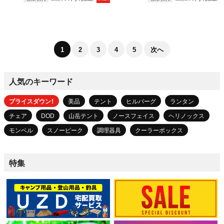
1
2
3
4
5
次へ
人気のキーワード
プライスダウン！
美品
テント
ヒルバーグ
ランタン
チェア
DOD
山岳テント
ノースフェイス
ヘリノックス
モンベル
スノーピーク
調理器具
クーラーボックス
特集