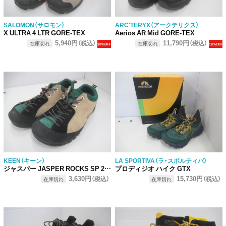
SALOMON（サロモン）
ARC'TERYX（アークテリクス）
X ULTRA 4 LTR GORE-TEX
Aerios AR Mid GORE-TEX
5,940円
11,790円
（税込）
（税込）
在庫切れ
在庫切れ
18%OFF
18%OFF
KEEN（キーン）
LA SPORTIVA（ラ・スポルティバ）
ジャスパー JASPER ROCKS SP 28.0cm
プロディジオ ハイク GTX
3,630円
15,730円
（税込）
（税込）
在庫切れ
在庫切れ