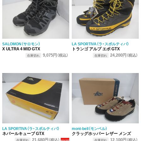
SALOMON（サロモン）
LA SPORTIVA（ラ・スポルティバ）
X ULTRA 4 MID GTX
トランゴ アルプ エボ GTX
9,075円
24,200円
（税込）
（税込）
在庫切れ
在庫切れ
LA SPORTIVA（ラ・スポルティバ）
mont-bell（モンベル）
ネパールキューブ GTX
クラッグホッパー レザー メンズ
21,680円
12,100円
（税込）
（税込）
在庫切れ
在庫切れ
40%OFF